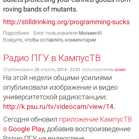
roving bands of mutants.
http://stilldrinking.org/programming-sucks
Подробнее
о Programming
Блог пользователя MoiseevVI
Войдите
, чтобы оставлять комментарии
Радио ПГУ в КампусТВ
Опубликовано 26 апреля, 2014 - 23:01 пользователем
arsen
На этой недели общими усилиями
опубликовали изображение и видео
университетской радиостанции:
http://k.psu.ru/tv/videocam/view/14
.
Сегодня обновил
приложение КампусТВ
в Google Play
, добавив воспроизведение
Радио ПГУ на видеостене.