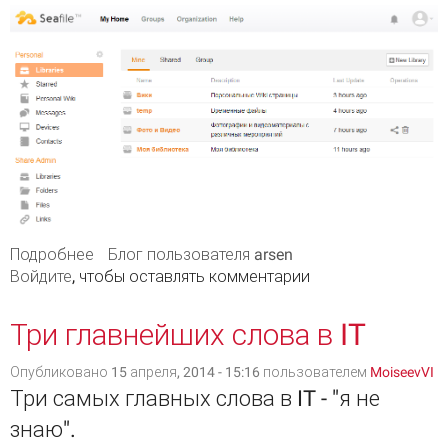
Подробнее
о Запуск локального dropbox-подобного
Блог пользователя arsen
Войдите
, чтобы оставлять комментарии
хранилища
Три главнейших слова в IT
Опубликовано 15 апреля, 2014 - 15:16 пользователем
MoiseevVI
Три самых главных слова в IT - "я не
знаю".