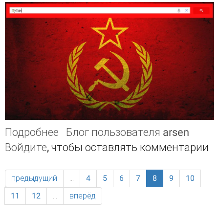
Подробнее
о Поисковый движок Родина!
Блог пользователя arsen
Войдите
, чтобы оставлять комментарии
предыдущий
…
4
5
6
7
8
9
10
11
12
…
вперёд