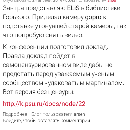
Опубликовано 24 апреля, 2014 - 00:43 пользователем
arsen
Завтра представляю ELiS в библиотеке
Горького. Приделал камеру gopro к
подставке утонувшей старой камеры, так
что попробую снять видео.
К конференции подготовил доклад.
Правда доклад пойдет в
самоцензурированном виде дабы не
предстать перед уважаемым ученым
сообществом чудаковатым маргиналом.
Вот версия без цензуры:
http://k.psu.ru/docs/node/22
Подробнее
о Завтра представляю ELiS в библиотеке
Блог пользователя arsen
Войдите
, чтобы оставлять комментарии
Горького