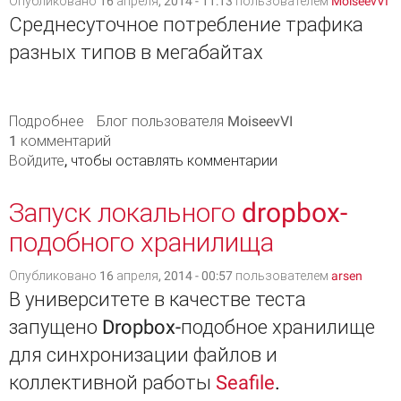
Опубликовано 16 апреля, 2014 - 11:13 пользователем
MoiseevVI
Среднесуточное потребление трафика
разных типов в мегабайтах
Подробнее
о Структура интернет трафика
Блог пользователя MoiseevVI
1 комментарий
Войдите
, чтобы оставлять комментарии
Запуск локального dropbox-
подобного хранилища
Опубликовано 16 апреля, 2014 - 00:57 пользователем
arsen
В университете в качестве теста
запущено Dropbox-подобное хранилище
для синхронизации файлов и
коллективной работы
Seafile
.