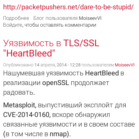
http://packetpushers.net/dare-to-be-stupid/
Подробнее
о Три главнейших слова в IT
Блог пользователя MoiseevVI
Войдите
, чтобы оставлять комментарии
Уязвимость в TLS/SSL
"HeartBleed"
Опубликовано 14 апреля, 2014 - 12:28 пользователем
MoiseevVI
Нашумевшая уязвимость HeartBleed в
реализации openSSL продолжает
радовать.
Metasploit, выпустивший эксплойт для
CVE-2014-0160, вскоре обнаружил
связанные уязвимости и в своем составе
(в том числе в nmap).